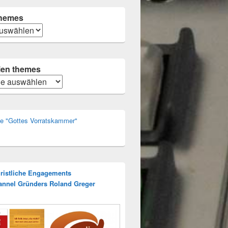
hemes
ien themes
n
rie "Gottes Vorratskammer"
hristliche Engagements
annel Gründers Roland Greger