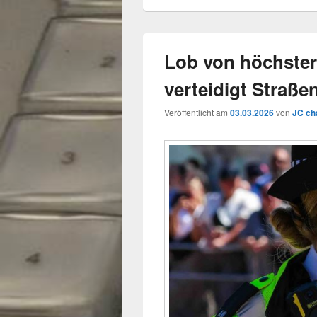
Lob von höchster S
verteidigt Straße
Veröffentlicht am
03.03.2026
von
JC ch