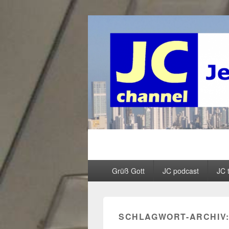
JC channel – 
InfoLinkCast – Mehr als christliches R
Primäres
Grüß Gott
JC podcast
JC 
Menü
SCHLAGWORT-ARCHIV