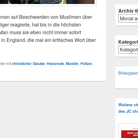
Archiv
t
onnen auf Beschwerden von Muslimen über
Archiv
ger reagierte, hat bis in die höchsten
Man muss sie eben nicht immer sofort
 in England, die mal ein kritisches Wort über
Kategor
stin verteidigt Straßenprediger
Kategorie
tet mit
christlicher Glaube
,
Hassrede
,
Muslim
,
Polizei
,
Bildergale
Weitere c
des JC ch