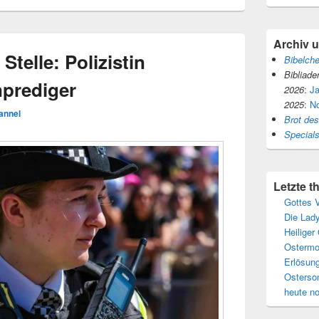
Archiv 
telle: Polizistin
Bibelch
Bibliade
nprediger
2026
:
J
2025
:
N
annel
Brot de
Special
Letzte 
Gottes V
Die Lady
Heiliger
Ostermo
Erlösun
Osterso
heute n