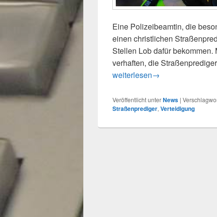
Eine Polizeibeamtin, die bes
einen christlichen Straßenpredi
Stellen Lob dafür bekommen. 
verhaften, die Straßenprediger
Lob von höchster Stelle: Polizi
weiterlesen
→
Veröffentlicht unter
News
|
Verschlagwor
Straßenprediger
,
Verteidigung