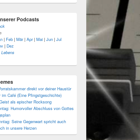
unserer Podcasts
eck
n
an
|
Feb
|
Mär
|
Apr
|
Mai
|
Jun
|
Jul
ov
|
Dez
s Lebens
s
themes
orratskammer direkt vor deiner Haustür
 im Café (Eine Pfingstgeschichte)
 Geist als epischer Rocksong
ntag: Humorvoller Abschluss von Gottes
gsplan
nntag: Seine Gegenwart spricht auch
och in unsere Herzen