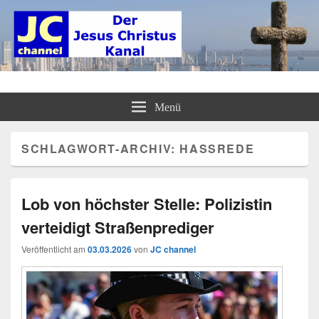
JC channel – Der Jesus Christus
InfoLinkCast – Mehr als christliches Radio
Menü
Kanal
SCHLAGWORT-ARCHIV:
HASSREDE
Lob von höchster Stelle: Polizistin
verteidigt Straßenprediger
Veröffentlicht am
03.03.2026
von
JC channel