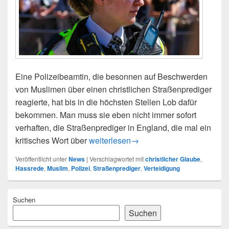
Eine Polizeibeamtin, die besonnen auf Beschwerden
von Muslimen über einen christlichen Straßenprediger
reagierte, hat bis in die höchsten Stellen Lob dafür
bekommen. Man muss sie eben nicht immer sofort
verhaften, die Straßenprediger in England, die mal ein
Lob von höchster Stelle: Polizistin ver
kritisches Wort über
weiterlesen
→
Veröffentlicht unter
News
|
Verschlagwortet mit
christlicher Glaube
,
Hassrede
,
Muslim
,
Polizei
,
Straßenprediger
,
Verteidigung
Primärer
Suchen
Seitenleisten-
Widgetbereich
Suchen