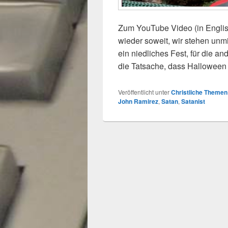
Zum YouTube Video (in Englisc
wieder soweit, wir stehen unmi
ein niedliches Fest, für die an
die Tatsache, dass Hallowee
Veröffentlicht unter
Christliche Themen
John Ramirez
,
Satan
,
Satanist