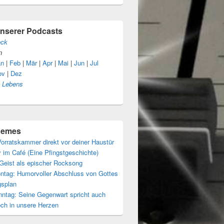
unserer Podcasts
eck
n
an
|
Feb
|
Mär
|
Apr
|
Mai
|
Jun
|
Jul
ov
|
Dez
s Lebens
s
themes
orratskammer direkt vor deiner Haustür
 im Café (Eine Pfingstgeschichte)
 Geist als epischer Rocksong
ntag: Humorvoller Abschluss von Gottes
gsplan
nntag: Seine Gegenwart spricht auch
och in unsere Herzen