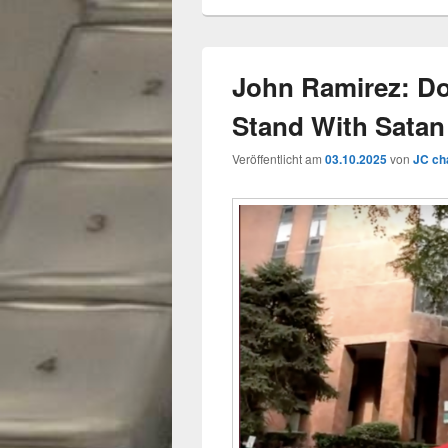
John Ramirez: Do
Stand With Satan
Veröffentlicht am
03.10.2025
von
JC ch