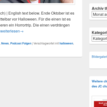
Archiv
t
h) | English text below. Ende Oktober ist es
Archiv
ttelbar vor Halloween. Für die einen ist es
deren ein Horrortrip. Die einen verdrängen
John Ramirez: Don’t Have A One Night Stand With Satan on H
n
weiterlesen
→
Kategor
Kategorie
,
News
,
Podcast Folgen
|
Verschlagwortet mit
halloween
,
Bildergale
Weitere c
des JC ch