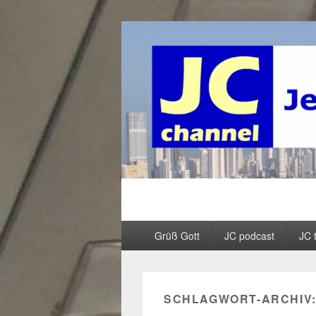
JC channel – 
InfoLinkCast – Mehr als christliches R
Primäres
Grüß Gott
JC podcast
JC 
Menü
SCHLAGWORT-ARCHIV