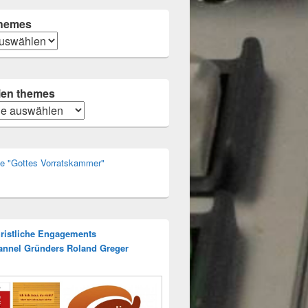
hemes
alloween
ien themes
n
rie "Gottes Vorratskammer"
hristliche Engagements
annel Gründers Roland Greger