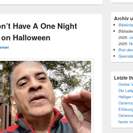
Archiv 
n’t Have A One Night
Bibelch
Bibliade
 on Halloween
2026
:
J
2025
:
N
annel
Brot de
Special
Letzte 
Gottes V
Die Lady
Heiliger
Ostermo
Erlösun
Osterso
heute n