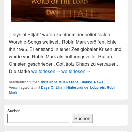
„Days of Elijah“ wurde zu einem der beliebtesten
Worship-Songs weltweit. Robin Mark veröffentlichte
ihn 1995. Er entstand in einer Zeit globaler Krisen und
wurde von Robin Mark als hoffnungsvoller Ruf an
Christen geschrieben, Gott trotz Chaos zu vertrauen.
„Days Of Elijah“, ein Song mit Wucht
„Days Of Elijah“, ein Song mit Wu
Die starke
weiterlesen
→
weiterlesen
→
Veröffentlicht unter
Christliche Musikszene
,
Glaube
,
News
|
Verschlagwortet mit
Days Of Elijah
,
Hintergründe
,
Lobpreis
,
Robin
Mark
Primärer
Suchen
Seitenleisten-
Widgetbereich
Suchen