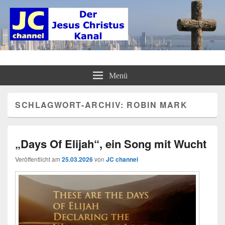
JC channel – Der Jesus Christus
InfoLinkCast – Mehr als christliches Radio
Menü
Kanal
SCHLAGWORT-ARCHIV:
ROBIN MARK
„Days Of Elijah“, ein Song mit Wucht
Veröffentlicht am
25.03.2026
von
JC channel