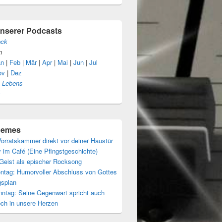
unserer Podcasts
eck
n
an
|
Feb
|
Mär
|
Apr
|
Mai
|
Jun
|
Jul
ov
|
Dez
s Lebens
s
themes
orratskammer direkt vor deiner Haustür
 im Café (Eine Pfingstgeschichte)
 Geist als epischer Rocksong
ntag: Humorvoller Abschluss von Gottes
gsplan
nntag: Seine Gegenwart spricht auch
och in unsere Herzen