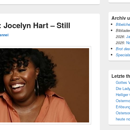
Archiv 
Jocelyn Hart – Still
Bibelch
Bibliade
annel
2026
:
J
2025
:
N
Brot de
Special
Letzte 
Gottes V
Die Lady
Heiliger
Ostermo
Erlösun
Osterso
heute n