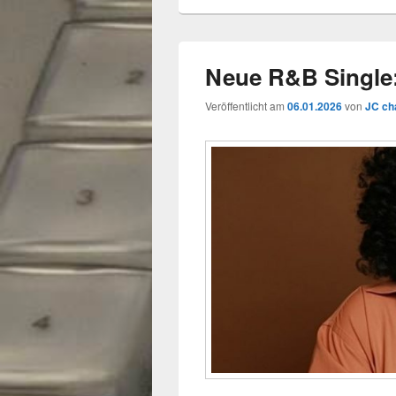
Neue R&B Single: 
Veröffentlicht am
06.01.2026
von
JC ch