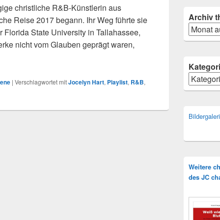
gige christliche R&B-Künstlerin aus
Archiv
t
sche Reise 2017 begann. Ihr Weg führte sie
Archiv
Florida State University in Tallahassee,
erke nicht vom Glauben geprägt waren,
elyn Hart – Still
Kategor
Kategorie
zene
|
Verschlagwortet mit
Jocelyn Hart
,
Playlist
,
R&B
,
Bildergale
Weitere c
des JC ch