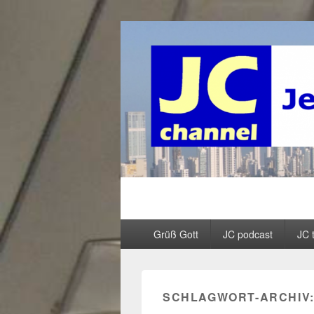
JC channel – 
InfoLinkCast – Mehr als christliches R
Primäres
Grüß Gott
JC podcast
JC 
Menü
SCHLAGWORT-ARCHIV