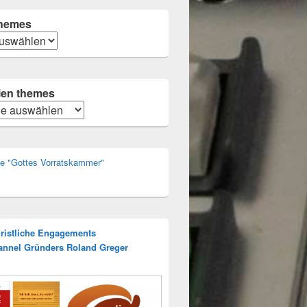
hemes
ien themes
n
rie "Gottes Vorratskammer"
hristliche Engagements
annel Gründers Roland Greger