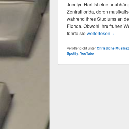
Jocelyn Hart ist eine unabhän
Zentralflorida, deren musikali
während ihres Studiums an der 
Florida. Obwohl ihre frühen W
Neue R&B Single: Joc
führte sie
weiterlesen
→
Veröffentlicht unter
Christliche Musiks
Spotify
,
YouTube