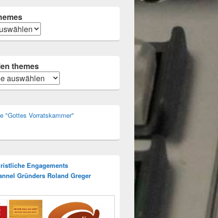
hemes
schichte)
ien themes
n
rie "Gottes Vorratskammer"
hristliche Engagements
annel Gründers Roland Greger