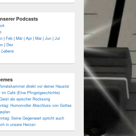
unserer Podcasts
eck
n
an
|
Feb
|
Mär
|
Apr
|
Mai
|
Jun
|
Jul
ov
|
Dez
s Lebens
s
themes
orratskammer direkt vor deiner Haustür
 im Café (Eine Pfingstgeschichte)
 Geist als epischer Rocksong
ntag: Humorvoller Abschluss von Gottes
gsplan
nntag: Seine Gegenwart spricht auch
och in unsere Herzen