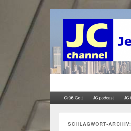
JC channel – 
InfoLinkCast – Mehr als christliches R
Primäres
Grüß Gott
JC podcast
JC 
Menü
SCHLAGWORT-ARCHIV