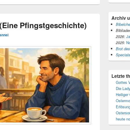
Archiv 
(Eine Pfingstgeschichte)
Bibelch
Bibliade
annel
2026
:
J
2025
:
N
Brot de
Special
Letzte 
Gottes V
Die Lady
Heiliger
Ostermo
Erlösun
Osterso
heute n