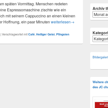
 am späten Vormittag. Menschen redeten
Archiv
t
, eine Espressomaschine zischte wie ein
Archiv
 sich mit seinem Cappuccino an einen kleinen
Die Lady im Café (Eine Pfingstge
der Hoffnung, ein paar Minuten
weiterlesen
→
Kategor
|
Verschlagwortet mit
Café
,
Heiliger Geist
,
Pfingsten
Kategorie
Bildergale
Weitere c
des JC ch