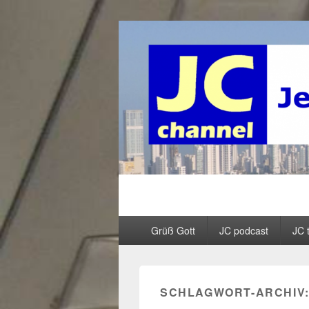
JC channel – 
InfoLinkCast – Mehr als christliches R
Primäres
Grüß Gott
JC podcast
JC 
Menü
SCHLAGWORT-ARCHIV