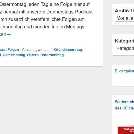
Ostermontag jeden Tag eine Folge hier auf
Archiv
t
nz normal mit unserem Donnerstags-Podcast
Archiv
rch zusätzlich veröffentlichte Folgen am
stersonntag und münden in den Montags-
r-Special auf JC channel
sen
→
Kategor
Kategorie
cast Folgen
|
Verschlagwortet mit
Gründonnerstag
,
l
,
Ostermontag
,
Ostern
,
Ostersonntag
Bildergale
Weitere c
des JC ch