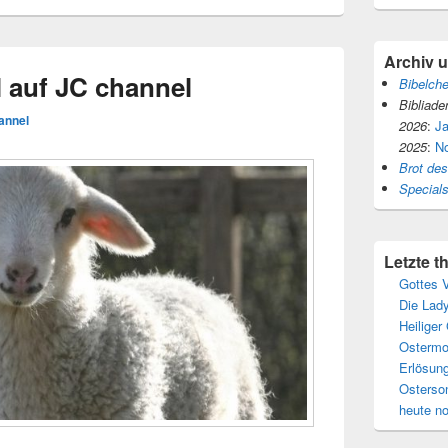
Archiv 
l auf JC channel
Bibelch
Bibliade
annel
2026
:
J
2025
:
N
Brot de
Special
Letzte 
Gottes V
Die Lady
Heiliger
Ostermo
Erlösun
Osterso
heute n