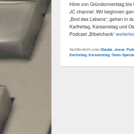
Höre von Gründonnerstag bis 
JC channel. Wir beginnen ga
„Brot des Lebens“, gehen in du
Karfreitag, Karsamstag und O
Das Oste
Podcast „Bibelcheck“
weiterle
Veröffentlicht unter
Glaube
,
Jesus
,
Pod
Karfreitag
,
Karsamstag
,
Oster-Specia