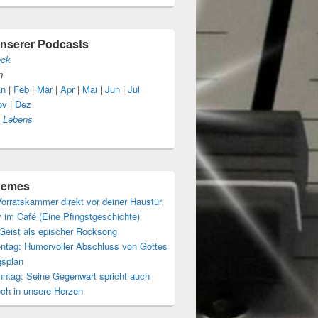
unserer Podcasts
eck
n
an
|
Feb
|
Mär
|
Apr
|
Mai
|
Jun
|
Jul
ov
|
Dez
s Lebens
s
themes
orratskammer direkt vor deiner Haustür
 im Café (Eine Pfingstgeschichte)
 Geist als epischer Rocksong
ntag: Humorvoller Abschluss von Gottes
gsplan
nntag: Seine Gegenwart spricht auch
och in unsere Herzen