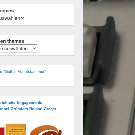
hemes
ien themes
n
rie "Gottes Vorratskammer"
hristliche Engagements
annel Gründers Roland Greger