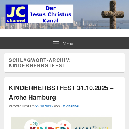
JC channel – Der Jesus Christus
InfoLinkCast – Mehr als christliches Radio
Menü
Kanal
SCHLAGWORT-ARCHIV:
KINDERHERBSTFEST
KINDERHERBSTFEST 31.10.2025 –
Arche Hamburg
Veröffentlicht am
23.10.2025
von
JC channel