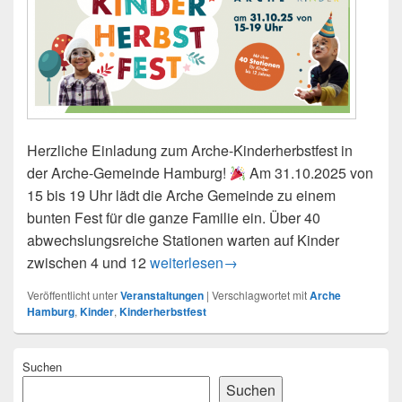
Herzliche Einladung zum Arche-Kinderherbstfest in
der Arche-Gemeinde Hamburg!
Am 31.10.2025 von
15 bis 19 Uhr lädt die Arche Gemeinde zu einem
bunten Fest für die ganze Familie ein. Über 40
abwechslungsreiche Stationen warten auf Kinder
KINDERHERBSTFEST 31.10.2025 – A
zwischen 4 und 12
weiterlesen
→
Veröffentlicht unter
Veranstaltungen
|
Verschlagwortet mit
Arche
Hamburg
,
Kinder
,
Kinderherbstfest
Primärer
Suchen
Seitenleisten-
Widgetbereich
Suchen