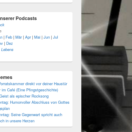
unserer Podcasts
eck
n
an
|
Feb
|
Mär
|
Apr
|
Mai
|
Jun
|
Jul
ov
|
Dez
s Lebens
s
themes
orratskammer direkt vor deiner Haustür
 im Café (Eine Pfingstgeschichte)
 Geist als epischer Rocksong
ntag: Humorvoller Abschluss von Gottes
gsplan
nntag: Seine Gegenwart spricht auch
och in unsere Herzen