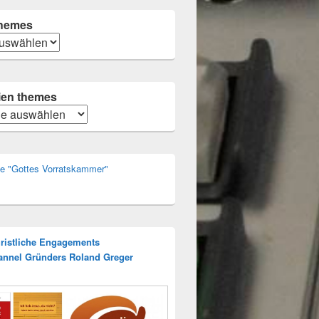
hemes
ien themes
n
rie "Gottes Vorratskammer"
hristliche Engagements
annel Gründers Roland Greger