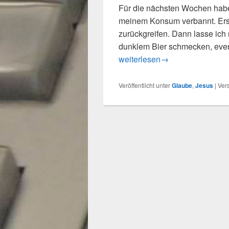
Für die nächsten Wochen habe
meinem Konsum verbannt. Erst
zurückgreifen. Dann lasse ich
dunklem Bier schmecken, even
Fastenzeit: Hingabe an Gott
weiterlesen
→
Veröffentlicht unter
Glaube
,
Jesus
|
Ver