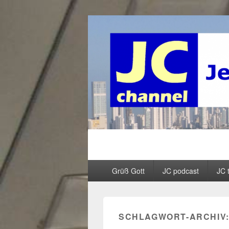
JC channel – 
InfoLinkCast – Mehr als christliches R
Primäres
Grüß Gott
JC podcast
JC 
Menü
SCHLAGWORT-ARCHIV