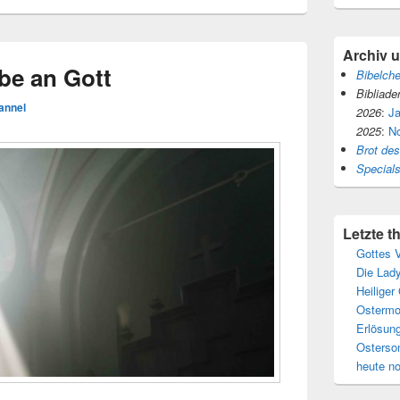
Archiv 
be an Gott
Bibelch
Bibliade
annel
2026
:
J
2025
:
N
Brot de
Special
Letzte 
Gottes V
Die Lady
Heiliger
Ostermo
Erlösun
Osterso
heute n