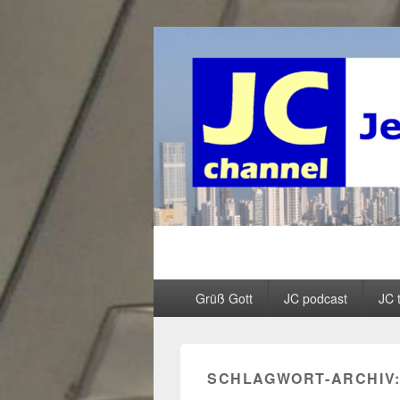
JC channel – 
InfoLinkCast – Mehr als christliches R
Primäres
Grüß Gott
JC podcast
JC 
Menü
SCHLAGWORT-ARCHIV