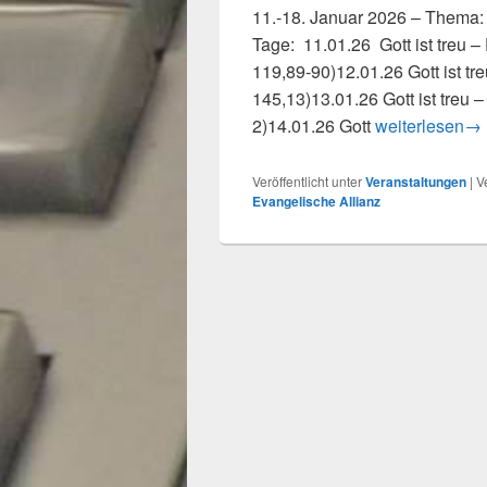
11.-18. Januar 2026 – Thema: 
Tage: 11.01.26 Gott ist treu
119,89-90)12.01.26 Gott ist tr
145,13)13.01.26 Gott ist treu 
Vorschau: All
2)14.01.26 Gott
weiterlesen
→
Veröffentlicht unter
Veranstaltungen
|
V
Evangelische Allianz