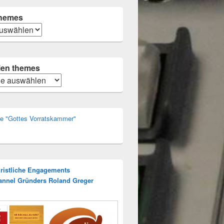
hemes
ien themes
n
rie "Gottes Vorratskammer"
hristliche Engagements
annel Gründers Roland Greger