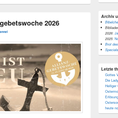
Archiv 
zgebetswoche 2026
Bibelch
Bibliade
annel
2026
:
J
2025
:
N
Brot de
Special
Letzte 
Gottes V
Die Lady
Heiliger
Ostermo
Erlösun
Osterso
heute n