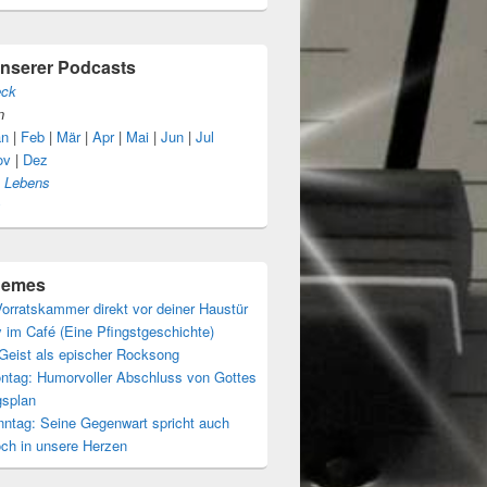
unserer Podcasts
eck
n
an
|
Feb
|
Mär
|
Apr
|
Mai
|
Jun
|
Jul
ov
|
Dez
s Lebens
s
themes
orratskammer direkt vor deiner Haustür
 im Café (Eine Pfingstgeschichte)
 Geist als epischer Rocksong
ntag: Humorvoller Abschluss von Gottes
gsplan
nntag: Seine Gegenwart spricht auch
och in unsere Herzen