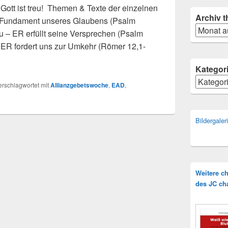
Gott ist treu! Themen & Texte der einzelnen
Archiv
t
 – Fundament unseres Glaubens (Psalm
Archiv
eu – ER erfüllt seine Versprechen (Psalm
– ER fordert uns zur Umkehr (Römer 12,1-
ianzgebetswoche 2026
Kategor
Kategorie
erschlagwortet mit
Allianzgebetswoche
,
EAD
,
Bildergale
Weitere c
des JC ch