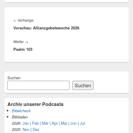
Beitragsnavigation
Vorheriger
←
Vorherige
Vorschau: Allianzgebetswoche 2026
Beitrag:
Nächster
Weiter
→
Psalm 103
Beitrag:
Primärer
Suchen
Seitenleisten-
Widgetbereich
Suchen
Archiv unserer Podcasts
Bibelcheck
Bibliaden
2026
:
Jan
|
Feb
|
Mär
|
Apr
|
Mai
|
Jun
|
Jul
2025
:
Nov
|
Dez