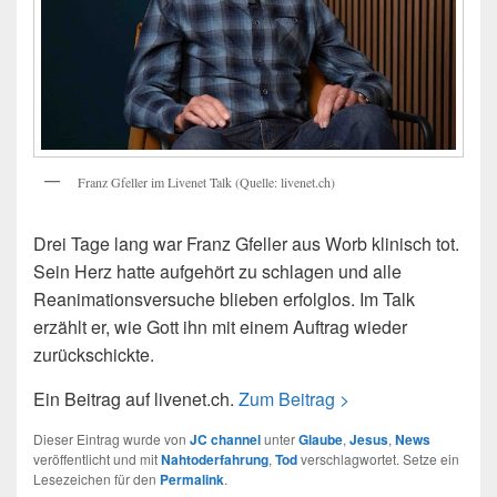
Franz Gfeller im Livenet Talk (Quelle: livenet.ch)
Drei Tage lang war Franz Gfeller aus Worb klinisch tot.
Sein Herz hatte aufgehört zu schlagen und alle
Reanimationsversuche blieben erfolglos. Im Talk
erzählt er, wie Gott ihn mit einem Auftrag wieder
zurückschickte.
Ein Beitrag auf livenet.ch.
Zum Beitrag >
Dieser Eintrag wurde von
JC channel
unter
Glaube
,
Jesus
,
News
veröffentlicht und mit
Nahtoderfahrung
,
Tod
verschlagwortet. Setze ein
Lesezeichen für den
Permalink
.