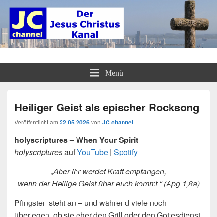
JC channel – Der Jesus Christus
InfoLinkCast – Mehr als christliches Radio
Menü
Kanal
Heiliger Geist als epischer Rocksong
Veröffentlicht am
22.05.2026
von
JC channel
holyscriptures – When Your Spirit
holyscriptures
auf
YouTube
|
Spotify
„Aber ihr werdet Kraft empfangen,
wenn der Heilige Geist über euch kommt.“ (Apg 1,8a)
Pfingsten steht an – und während viele noch
überlegen, ob sie eher den Grill oder den Gottesdienst