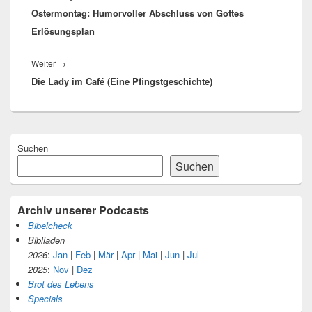
Ostermontag: Humorvoller Abschluss von Gottes
Beitrag:
Erlösungsplan
Nächster
Weiter
→
Die Lady im Café (Eine Pfingstgeschichte)
Beitrag:
Primärer
Suchen
Seitenleisten-
Widgetbereich
Suchen
Archiv unserer Podcasts
Bibelcheck
Bibliaden
2026
:
Jan
|
Feb
|
Mär
|
Apr
|
Mai
|
Jun
|
Jul
2025
:
Nov
|
Dez
Brot des Lebens
Specials