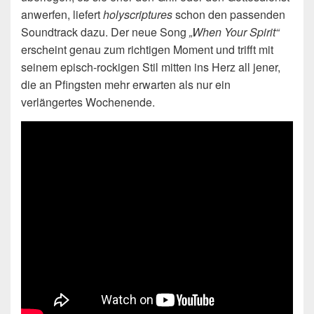
anwerfen, liefert
holyscriptures
schon den passenden
Soundtrack dazu. Der neue Song
„When Your Spirit“
erscheint genau zum richtigen Moment und trifft mit
seinem episch‑rockigen Stil mitten ins Herz all jener,
die an Pfingsten mehr erwarten als nur ein
verlängertes Wochenende.