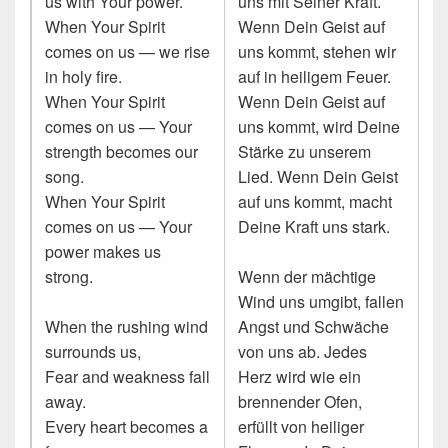
us with Your power.
uns mit Seiner Kraft.
When Your Spirit
Wenn Dein Geist auf
comes on us — we rise
uns kommt, stehen wir
in holy fire.
auf in heiligem Feuer.
When Your Spirit
Wenn Dein Geist auf
comes on us — Your
uns kommt, wird Deine
strength becomes our
Stärke zu unserem
song.
Lied. Wenn Dein Geist
When Your Spirit
auf uns kommt, macht
comes on us — Your
Deine Kraft uns stark.
power makes us
strong.
Wenn der mächtige
Wind uns umgibt, fallen
When the rushing wind
Angst und Schwäche
surrounds us,
von uns ab. Jedes
Fear and weakness fall
Herz wird wie ein
away.
brennender Ofen,
Every heart becomes a
erfüllt von heiliger