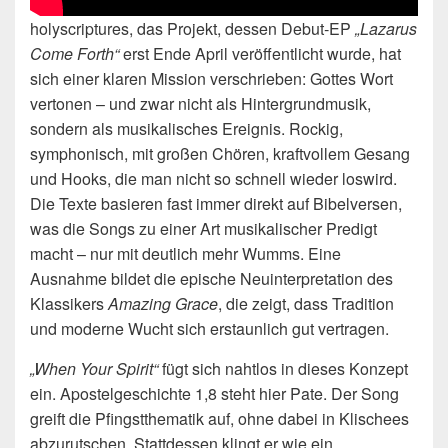
holyscriptures, das Projekt, dessen Debut‑EP
„Lazarus
Come Forth“
erst Ende April veröffentlicht wurde, hat
sich einer klaren Mission verschrieben: Gottes Wort
vertonen – und zwar nicht als Hintergrundmusik,
sondern als musikalisches Ereignis. Rockig,
symphonisch, mit großen Chören, kraftvollem Gesang
und Hooks, die man nicht so schnell wieder loswird.
Die Texte basieren fast immer direkt auf Bibelversen,
was die Songs zu einer Art musikalischer Predigt
macht – nur mit deutlich mehr Wumms. Eine
Ausnahme bildet die epische Neuinterpretation des
Klassikers
Amazing Grace
, die zeigt, dass Tradition
und moderne Wucht sich erstaunlich gut vertragen.
„When Your Spirit“
fügt sich nahtlos in dieses Konzept
ein. Apostelgeschichte 1,8 steht hier Pate. Der Song
greift die Pfingstthematik auf, ohne dabei in Klischees
abzurutschen. Stattdessen klingt er wie ein