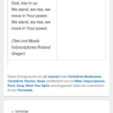
God, rise in us.
We stand, we rise, we
move in Your power.
We stand, we rise, we
move in Your power.
(
Text und Musik:
holyscriptures Roland
Greger
)
Dieser Eintrag wurde von
JC channel
unter
Christliche Musikszene
,
Christliche Themen
,
News
veröffentlicht und mit
Bibel
,
holyscriptures
,
Rock
,
Song
,
When Your Spirit
verschlagwortet. Setze ein Lesezeichen
für den
Permalink
.
Beitragsnavigation
Vorheriger
←
Vorherige