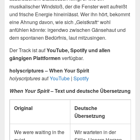
musikalischer Windstoß, der die Fenster weit aufreißt
und frische Energie hineinlässt. Wer ihn hört, bekommt
eine Ahnung davon, wie sich „Geistkraft“ wohl
anfühlen könnte: irgendwo zwischen Gänsehaut und
dem spontanen Bedürfnis, laut mitzusingen.
Der Track ist auf
YouTube, Spotify und allen
gängigen Plattformen
verfügbar.
holyscriptures – When Your Spirit
holyscriptures
auf
YouTube
|
Spotify
When Your Spirit
– Text und deutsche Übersetzung
Original
Deutsche
Übersetzung
We were waiting in the
Wir warteten in der
quiet,
Stille. Unsere Herzen