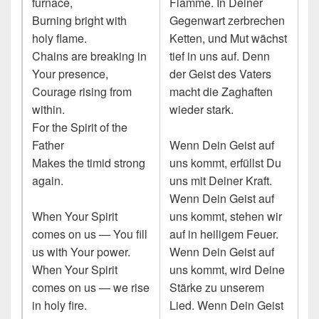
furnace,
Flamme. In Deiner
Burning bright with
Gegenwart zerbrechen
holy flame.
Ketten, und Mut wächst
Chains are breaking in
tief in uns auf. Denn
Your presence,
der Geist des Vaters
Courage rising from
macht die Zaghaften
within.
wieder stark.
For the Spirit of the
Father
Wenn Dein Geist auf
Makes the timid strong
uns kommt, erfüllst Du
again.
uns mit Deiner Kraft.
Wenn Dein Geist auf
When Your Spirit
uns kommt, stehen wir
comes on us — You fill
auf in heiligem Feuer.
us with Your power.
Wenn Dein Geist auf
When Your Spirit
uns kommt, wird Deine
comes on us — we rise
Stärke zu unserem
in holy fire.
Lied. Wenn Dein Geist