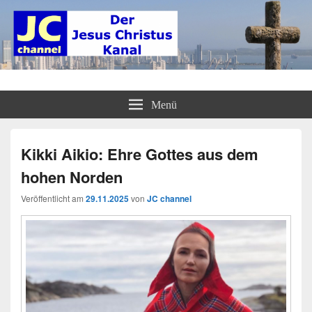
JC channel – Der Jesus Christus
InfoLinkCast – Mehr als christliches Radio
Menü
Kanal
Kikki Aikio: Ehre Gottes aus dem
hohen Norden
Veröffentlicht am
29.11.2025
von
JC channel