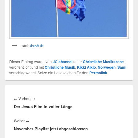
Bild:
skandi.de
Dieser Eintrag wurde von
JC channel
unter
Christliche Musikszene
veröffentlicht und mit
Christliche Musik
,
Kikki Aikio
,
Norwegen
,
Sami
verschlagwortet. Setze ein Lesezeichen für den
Permalink
.
Beitragsnavigation
Vorheriger
←
Vorherige
Der Jesus Film in voller Länge
Beitrag:
Nächster
Weiter
→
November Playlist jetzt abgeschlossen
Beitrag: