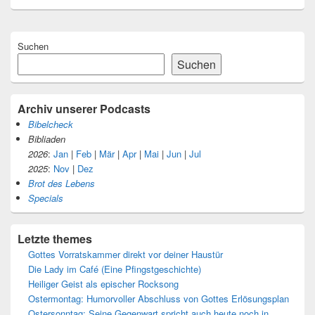
Primärer
Suchen
Seitenleisten-
Widgetbereich
Suchen
Archiv unserer Podcasts
Bibelcheck
Bibliaden
2026
:
Jan
|
Feb
|
Mär
|
Apr
|
Mai
|
Jun
|
Jul
2025
:
Nov
|
Dez
Brot des Lebens
Specials
Letzte themes
Gottes Vorratskammer direkt vor deiner Haustür
Die Lady im Café (Eine Pfingstgeschichte)
Heiliger Geist als epischer Rocksong
Ostermontag: Humorvoller Abschluss von Gottes Erlösungsplan
Ostersonntag: Seine Gegenwart spricht auch heute noch in